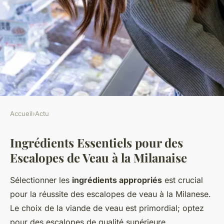
Accueil
›
Actu
ACTU
Ingrédients Essentiels pour des
Astuces Infaillibles pour des
Escalopes de Veau à la Milanaise
Escalopes de Veau à la
Milanaise avec une Panure
Sélectionner les
ingrédients appropriés
est crucial
Croquante à Souhait
pour la réussite des escalopes de veau à la Milanese.
Le choix de la viande de veau est primordial; optez
Damien
•
25 janvier 2025
•
4 min de lecture
pour des escalopes de qualité supérieure,